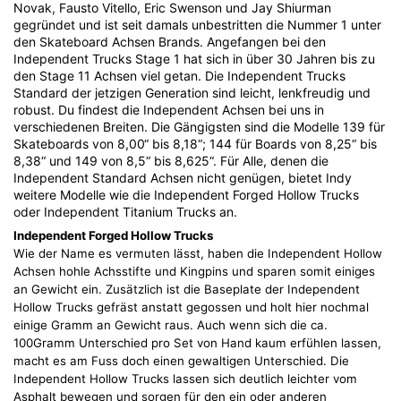
Novak, Fausto Vitello, Eric Swenson und Jay Shiurman
gegründet und ist seit damals unbestritten die Nummer 1 unter
den Skateboard Achsen Brands. Angefangen bei den
Independent Trucks Stage 1 hat sich in über 30 Jahren bis zu
den Stage 11 Achsen viel getan. Die Independent Trucks
Standard der jetzigen Generation sind leicht, lenkfreudig und
robust. Du findest die Independent Achsen bei uns in
verschiedenen Breiten. Die Gängigsten sind die Modelle 139 für
Skateboards von 8,00“ bis 8,18“; 144 für Boards von 8,25“ bis
8,38“ und 149 von 8,5“ bis 8,625“. Für Alle, denen die
Independent Standard Achsen nicht genügen, bietet Indy
weitere Modelle wie die Independent Forged Hollow Trucks
oder Independent Titanium Trucks an.
Independent Forged Hollow Trucks
Wie der Name es vermuten lässt, haben die Independent Hollow
Achsen hohle Achsstifte und Kingpins und sparen somit einiges
an Gewicht ein. Zusätzlich ist die Baseplate der Independent
Hollow Trucks gefräst anstatt gegossen und holt hier nochmal
einige Gramm an Gewicht raus. Auch wenn sich die ca.
100Gramm Unterschied pro Set von Hand kaum erfühlen lassen,
macht es am Fuss doch einen gewaltigen Unterschied. Die
Independent Hollow Trucks lassen sich deutlich leichter vom
Asphalt bewegen und sorgen für den ein oder anderen