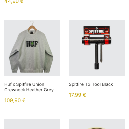
44,90
€
Huf x Spitfire Union
Spitfire T3 Tool Black
Crewneck Heather Grey
17,99
€
109,90
€