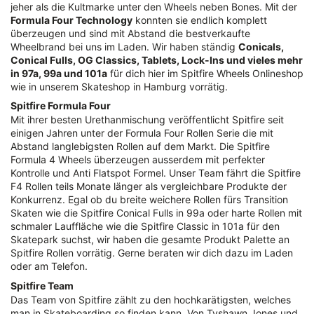
jeher als die Kultmarke unter den Wheels neben Bones. Mit der
Formula Four Technology
konnten sie endlich komplett
überzeugen und sind mit Abstand die bestverkaufte
Wheelbrand bei uns im Laden. Wir haben ständig
Conicals,
Conical Fulls, OG Classics, Tablets, Lock-Ins und vieles mehr
in 97a, 99a und 101a
für dich hier im Spitfire Wheels Onlineshop
wie in unserem Skateshop in Hamburg vorrätig.
Spitfire Formula Four
Mit ihrer besten Urethanmischung veröffentlicht Spitfire seit
einigen Jahren unter der Formula Four Rollen Serie die mit
Abstand langlebigsten Rollen auf dem Markt. Die Spitfire
Formula 4 Wheels überzeugen ausserdem mit perfekter
Kontrolle und Anti Flatspot Formel. Unser Team fährt die Spitfire
F4 Rollen teils Monate länger als vergleichbare Produkte der
Konkurrenz. Egal ob du breite weichere Rollen fürs Transition
Skaten wie die Spitfire Conical Fulls in 99a oder harte Rollen mit
schmaler Lauffläche wie die Spitfire Classic in 101a für den
Skatepark suchst, wir haben die gesamte Produkt Palette an
Spitfire Rollen vorrätig. Gerne beraten wir dich dazu im Laden
oder am Telefon.
Spitfire Team
Das Team von Spitfire zählt zu den hochkarätigsten, welches
man in Skateboarding so finden kann. Von Tyshawn Jones und