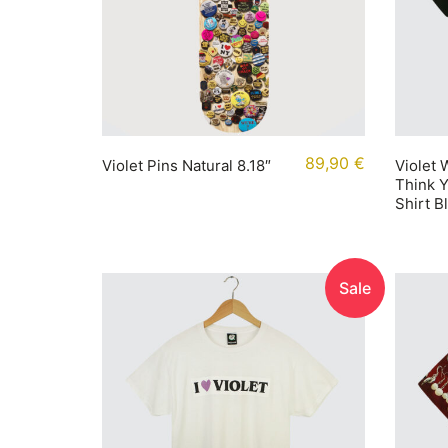
89,90
€
Violet Pins Natural 8.18″
Violet
Think Y
Shirt B
Sale