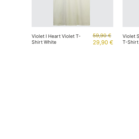
59,90
€
Violet I Heart Violet T-
Violet 
Shirt White
29,90
€
T-Shirt
Rechtliches
Infor
Impressum
Accoun
AGB
Bezahl
Widerrufsbelehrung
Versan
Datenschutz
Größen
Cookie-Richtlinie (EU)