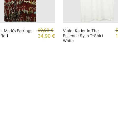
69,90
€
St. Mark’s Earrings
Violet Kader In The
 Red
34,90
€
Essence Sylla T-Shirt
White
mationen
Kontakt
t
+49 (0) 40 65040614
ung
Shop / Kontakt
darten
Instagram
tabellen
Newsletter
Jobs