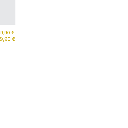
59,90
€
19,90
€
Newsletter abonnieren
Abonniere unseren Newsletter, um
regelmäßige Updates und exklusive
Inhalte direkt in deinem Posteingang zu
erhalten.
Email
Address: