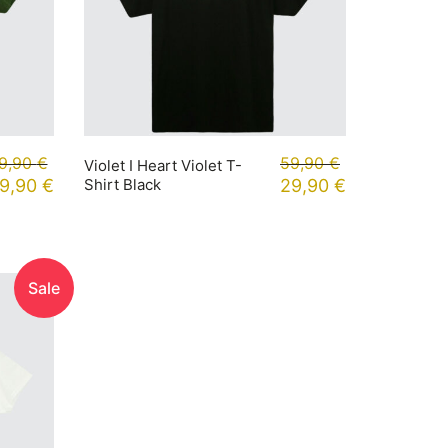
9,90
€
59,90
€
Violet I Heart Violet T-
9,90
€
Shirt Black
29,90
€
Sale