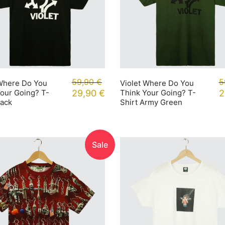
59,90
€
5
 Where Do You
Violet Where Do You
our Going? T-
29,90
€
Think Your Going? T-
2
lack
Shirt Army Green
Sale