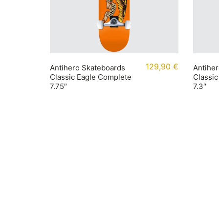
129,90
€
Antihero Skateboards
Antihe
Classic Eagle Complete
Classic
7.75″
7.3″
Rechtliches
Infor
Impressum
Accoun
AGB
Bezahl
Widerrufsbelehrung
Versan
Datenschutz
Größen
Cookie-Richtlinie (EU)