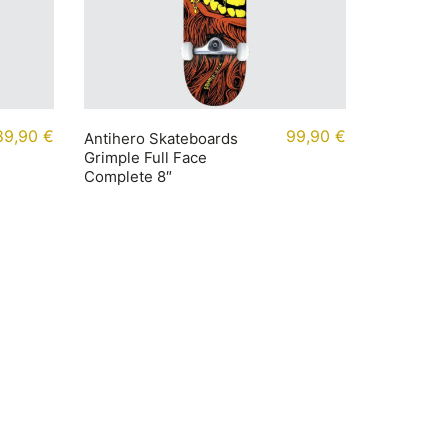
89,90
€
99,90
€
Antihero Skateboards
Grimple Full Face
Complete 8″
Newsletter abonnieren
Abonniere unseren Newsletter, um
regelmäßige Updates und exklusive
Inhalte direkt in deinem Posteingang zu
erhalten.
Email