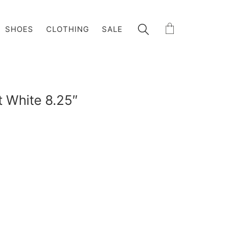
SHOES
CLOTHING
SALE
t White 8.25″