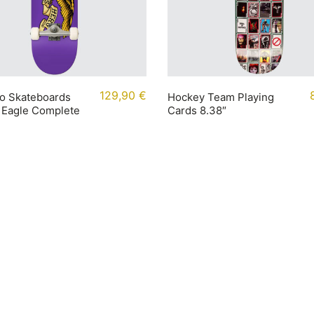
129,90
€
ro Skateboards
Hockey Team Playing
 Eagle Complete
Cards 8.38″
mationen
Kontakt
t
+49 (0) 40 65040614
ung
Shop / Kontakt
darten
Instagram
tabellen
Newsletter
Jobs