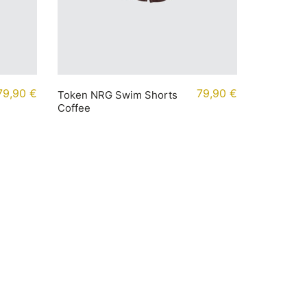
79,90
€
79,90
€
Token NRG Swim Shorts
Coffee
Newsletter abonnieren
Abonniere unseren Newsletter, um
regelmäßige Updates und exklusive
Inhalte direkt in deinem Posteingang zu
erhalten.
Email