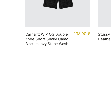
138,90
€
Carhartt WIP OG Double
Stüssy 
Knee Short Snake Camo
Heathe
Black Heavy Stone Wash
Rechtliches
Infor
Impressum
Accoun
AGB
Bezahl
Widerrufsbelehrung
Versan
Datenschutz
Größen
Cookie-Richtlinie (EU)