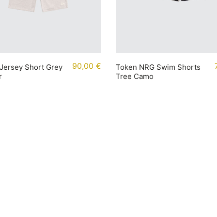
90,00
€
Jersey Short Grey
Token NRG Swim Shorts
r
Tree Camo
mationen
Kontakt
t
+49 (0) 40 65040614
ung
Shop / Kontakt
darten
Instagram
tabellen
Newsletter
Jobs