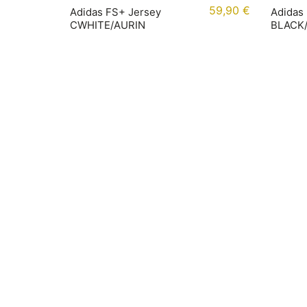
59,90
€
Adidas FS+ Jersey
Adidas
CWHITE/AURIN
BLACK
Rechtliches
Infor
Impressum
Accoun
AGB
Bezahl
Widerrufsbelehrung
Versan
Datenschutz
Größen
Cookie-Richtlinie (EU)