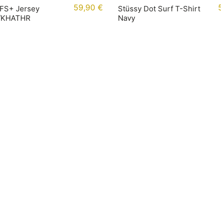
59,90
€
 FS+ Jersey
Stüssy Dot Surf T-Shirt
/KHATHR
Navy
mationen
Kontakt
t
+49 (0) 40 65040614
ung
Shop / Kontakt
darten
Instagram
tabellen
Newsletter
Jobs