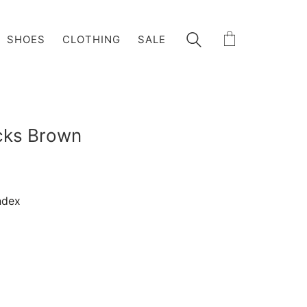
SHOES
CLOTHING
SALE
ocks Brown
ndex