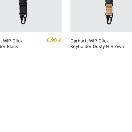
18,90
€
t WIP Click
Carhartt WIP Click
er Black
Keyholder Dusty H Brown
mationen
Kontakt
t
+49 (0) 40 65040614
ung
Shop / Kontakt
darten
Instagram
tabellen
Newsletter
Jobs