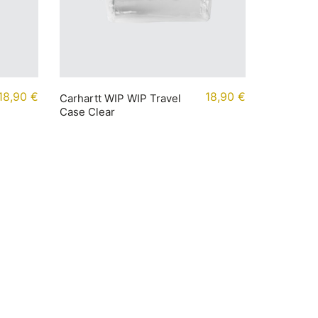
18,90
€
18,90
€
Carhartt WIP WIP Travel
Case Clear
Newsletter abonnieren
Abonniere unseren Newsletter, um
regelmäßige Updates und exklusive
Inhalte direkt in deinem Posteingang zu
erhalten.
Email
Address: