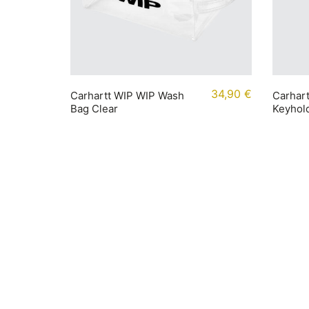
34,90
€
Carhartt WIP WIP Wash
Carhart
Bag Clear
Keyhold
Rechtliches
Infor
Impressum
Accoun
AGB
Bezahl
Widerrufsbelehrung
Versan
Datenschutz
Größen
Cookie-Richtlinie (EU)